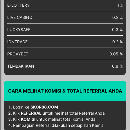
E-LOTTERY
1%
LIVE CASINO
0.2 %
LUCKYSAFE
0.3 %
IDNTRADE
0.2 %
PROXYBET
0.05 %
TEMBAK IKAN
0.8 %
CARA MELIHAT KOMISI & TOTAL REFERRAL ANDA
Login ke
SKOR88.COM
Klik
REFERRAL
untuk melihat total Referral Anda
Klik
KOMISI
untuk melihat total Komisi Anda
Pembagian Referral dilakukan setiap hari Kamis