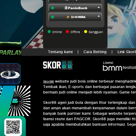
Online
Offline
Gangguan
Tentang kami
|
Cara Betting
|
Link Skor
Lisensi
website judi bola online terbesar menghadirk
Skor88
Tembak ikan, E-sports dan berbagai pasaran lengk
bermain judi online menjadi lebih nyaman. Game t
Skor88 agen judi bola dengan fitur terlengkap da
dan aman akan menambah kenyamanan dalam berma
banyak bank partner kami. Sebagai website terp
lisensi resmi dari PAGCOR. Skor88 juga memiliki f
saja apabila membutuhkan bantuan informasi. Se